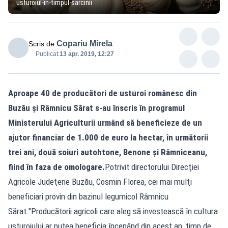
usturoiul-în-timpul-sarcinii
Copariu Mirela
Scris de
Publicat:
13 apr. 2019, 12:27
Aproape 40 de producători de usturoi românesc din
Buzău şi Râmnicu Sărat s-au înscris în programul
Ministerului Agriculturii urmând să beneficieze de un
ajutor financiar de 1.000 de euro la hectar, în următorii
trei ani, două soiuri autohtone, Benone şi Râmniceanu,
fiind în faza de omologare.
Potrivit directorului Direcţiei
Agricole Judeţene Buzău, Cosmin Florea, cei mai mulţi
beneficiari provin din bazinul legumicol Râmnicu
Sărat."Producătorii agricoli care aleg să investească în cultura
usturoiului ar putea beneficia începând din acest an, timp de