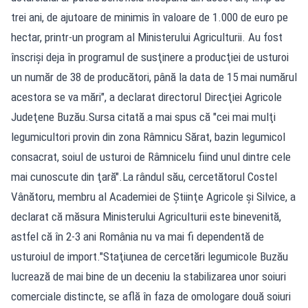
trei ani, de ajutoare de minimis în valoare de 1.000 de euro pe
hectar, printr-un program al Ministerului Agriculturii. Au fost
înscrişi deja în programul de susţinere a producţiei de usturoi
un număr de 38 de producători, până la data de 15 mai numărul
acestora se va mări", a declarat directorul Direcţiei Agricole
Judeţene Buzău.Sursa citată a mai spus că "cei mai mulţi
legumicultori provin din zona Râmnicu Sărat, bazin legumicol
consacrat, soiul de usturoi de Râmnicelu fiind unul dintre cele
mai cunoscute din ţară".La rândul său, cercetătorul Costel
Vânătoru, membru al Academiei de Ştiinţe Agricole şi Silvice, a
declarat că măsura Ministerului Agriculturii este binevenită,
astfel că în 2-3 ani România nu va mai fi dependentă de
usturoiul de import."Staţiunea de cercetări legumicole Buzău
lucrează de mai bine de un deceniu la stabilizarea unor soiuri
comerciale distincte, se află în faza de omologare două soiuri