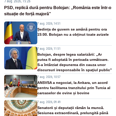
7 aug. 2026, 15:26
PSD, replică dură pentru Bolojan: „România este într-o
situație de forță majoră”
7 aug. 2026, 14:51
Ședința de guvern se amână pentru ora
15:00. Bolojan nu a obținut toate avizele
7 aug. 2026, 11:51
Bolojan, despre legea salarizării: „Ar
putea fi adoptată în perioada următoare.
S-a întârziat depunerea din cauza unor
discursuri iresponsabile în spaţiul public”
7 aug. 2026, 10:57
ANSVSA a negociat, la Ankara, un acord
pentru facilitarea tranzitului prin Turcia al
carcaselor de ovine și bovine
7 aug. 2026, 09:49
Senatorii și deputații rămân la muncă.
Sesiunea extraordinară, prelungită până