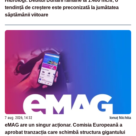
Hidrologi: Debitul Dunării rămâne la 1.400 mc/s; o
tendință de creștere este preconizată la jumătatea
săptămânii viitoare
7 aug. 2026, 14:32
Ionuț Nichita
eMAG are un singur acționar. Comisia Europeană a
aprobat tranzacția care schimbă structura gigantului