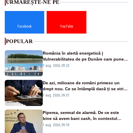
URMĂREȘTE-NE PE
Facebook
YouTube
POPULAR
România în alertă energetică |
Vulnerabilitatea de pe Dunăre care pune
în pericol Centrala Cernavodă era
1 aug. 2026, 09:32
cunoscută de pe vremea lui Ceaușescu
De azi, milioane de români primesc un
drept nou. Ce se întâmplă dacă ți se strică
un produs
1 aug. 2026, 09:37
Piperea, semnal de alarmă. De ce este
bine să avem bani cash, în contextul
alertei energetice?
1 aug. 2026, 09:39