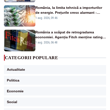
România, la limita tehnică a importurilor
de energie. Prețurile cresc alarmant -
Analiză Realitatea Plus
1 aug. 2026, 09:46
România a scăpat de retrogradarea
economiei. Agenția Fitch menține ratingul
„BBB-” cu perspectivă negativă
1 aug. 2026, 06:48
CATEGORII POPULARE
Actualitate
Politica
Economie
Social