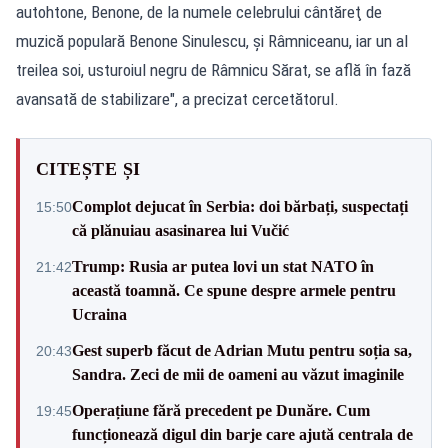
autohtone, Benone, de la numele celebrului cântăreţ de
muzică populară Benone Sinulescu, şi Râmniceanu, iar un al
treilea soi, usturoiul negru de Râmnicu Sărat, se află în fază
avansată de stabilizare", a precizat cercetătorul.
CITEȘTE ȘI
Complot dejucat în Serbia: doi bărbați, suspectați
15:50
că plănuiau asasinarea lui Vučić
Trump: Rusia ar putea lovi un stat NATO în
21:42
această toamnă. Ce spune despre armele pentru
Ucraina
Gest superb făcut de Adrian Mutu pentru soția sa,
20:43
Sandra. Zeci de mii de oameni au văzut imaginile
Operațiune fără precedent pe Dunăre. Cum
19:45
funcționează digul din barje care ajută centrala de