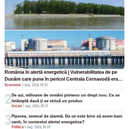
România în alertă energetică | Vulnerabilitatea de pe
Dunăre care pune în pericol Centrala Cernavodă era
Economie
·
1 aug. 2026, 09:32
cunoscută de pe vremea lui Ceaușescu
2
De azi, milioane de români primesc un drept nou. Ce se
întâmplă dacă ți se strică un produs
Social
-
1 aug. 2026, 09:37
3
Piperea, semnal de alarmă. De ce este bine să avem bani
cash, în contextul alertei energetice?
Politica
-
1 aug. 2026, 09:39