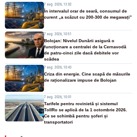
7 aug. 2026, 13:02
În intervalul orar de seară, consumul de
curent „a scăzut cu 200-300 de megawați”
7 aug. 2026, 10:51
Bolojan: Nivelul Dunării asigură o
funcționare a centralei de la Cernavodă
de patru-cinci zile dacă debitele vor
scădea
7 aug. 2026, 10:43
Criza din energie. Cine scapă de măsurile
de raționalizare impuse de Bolojan
7 aug. 2026, 10:01
Tarifele pentru rovinietă și sistemul
TollRo se aplică de la 1 octombrie 2026.
Ce se schimbă pentru șoferi și
transportatori