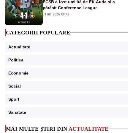
FCSB a fost umilită de FK Auda și a
părăsit Conference League
31 iul. 2026, 08:42
CATEGORII POPULARE
Actualitate
Politica
Economie
Social
Sport
Sanatate
MAI MULTE ȘTIRI DIN
ACTUALITATE