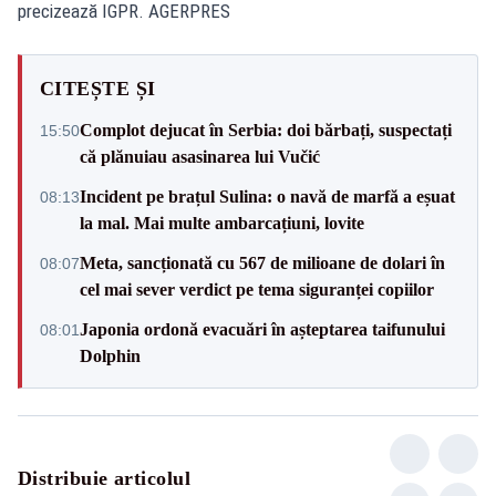
precizează IGPR. AGERPRES
CITEȘTE ȘI
Complot dejucat în Serbia: doi bărbați, suspectați
15:50
că plănuiau asasinarea lui Vučić
Incident pe brațul Sulina: o navă de marfă a eșuat
08:13
la mal. Mai multe ambarcațiuni, lovite
Meta, sancționată cu 567 de milioane de dolari în
08:07
cel mai sever verdict pe tema siguranței copiilor
Japonia ordonă evacuări în așteptarea taifunului
08:01
Dolphin
Distribuie articolul