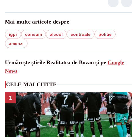
Mai multe articole despre
igpr
consum
alcool
controale
politie
amenzi
Urmărește știrile Realitatea de Buzau și pe
Google
News
CELE MAI CITITE
1