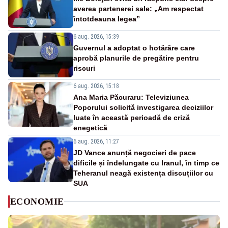
averea partenerei sale: „Am respectat
întotdeauna legea”
6 aug. 2026, 15:39
Guvernul a adoptat o hotărâre care
aprobă planurile de pregătire pentru
riscuri
6 aug. 2026, 15:18
Ana Maria Păcuraru: Televiziunea
Poporului solicită investigarea deciziilor
luate în această perioadă de criză
enegetică
6 aug. 2026, 11:27
JD Vance anunță negocieri de pace
dificile și îndelungate cu Iranul, în timp ce
Teheranul neagă existența discuțiilor cu
SUA
ECONOMIE