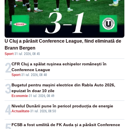
U Cluj a părăsit Conference League, fiind eliminată de
Brann Bergen
Sport
·
31 iul. 2026, 08:45
2
CFR Cluj a spălat ruşinea echipelor româneşti în
Conference League
Sport
-
31 iul. 2026, 08:48
3
Bugetul pentru mașini electrice din Rabla Auto 2026,
epuizat în doar 10 zile
Economie
-
31 iul. 2026, 08:49
4
Nivelul Dunării pune în pericol producția de energie
Actualitate
-
31 iul. 2026, 08:50
5
FCSB a fost umilită de FK Auda și a părăsit Conference