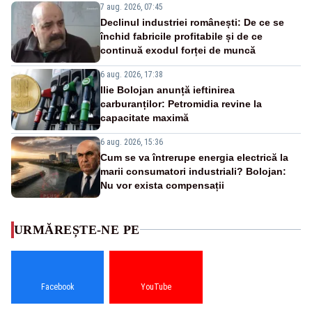
7 aug. 2026, 07:45
Declinul industriei românești: De ce se
închid fabricile profitabile și de ce
continuă exodul forței de muncă
6 aug. 2026, 17:38
Ilie Bolojan anunță ieftinirea
carburanților: Petromidia revine la
capacitate maximă
6 aug. 2026, 15:36
Cum se va întrerupe energia electrică la
marii consumatori industriali? Bolojan:
Nu vor exista compensații
URMĂREȘTE-NE PE
Facebook
YouTube