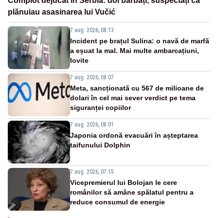
Complot dejucat în Serbia: doi bărbați, suspectați că
plănuiau asasinarea lui Vučić
7 aug. 2026, 08:13
Incident pe brațul Sulina: o navă de marfă
a eșuat la mal. Mai multe ambarcațiuni,
lovite
7 aug. 2026, 08:07
Meta, sancționată cu 567 de milioane de
dolari în cel mai sever verdict pe tema
siguranței copiilor
7 aug. 2026, 08:01
Japonia ordonă evacuări în așteptarea
taifunului Dolphin
7 aug. 2026, 07:15
Vicepremierul lui Bolojan le cere
românilor să amâne spălatul pentru a
reduce consumul de energie