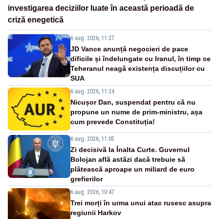
investigarea deciziilor luate în această perioadă de
criză enegetică
6 aug. 2026, 11:27
JD Vance anunță negocieri de pace
dificile și îndelungate cu Iranul, în timp ce
Teheranul neagă existența discuțiilor cu
SUA
6 aug. 2026, 11:24
Nicușor Dan, suspendat pentru că nu
propune un nume de prim-ministru, așa
cum prevede Constituția!
6 aug. 2026, 11:05
Zi decisivă la Înalta Curte. Guvernul
Bolojan află astăzi dacă trebuie să
plătească aproape un miliard de euro
grefierilor
6 aug. 2026, 10:47
Trei morți în urma unui atac rusesc asupra
regiunii Harkov