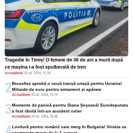
Tragedie în Timiș! O femeie de 36 de ani a murit după
ce mașina i-a fost spulberată de tren
Actualitate
·
30 iul. 2026, 15:36
2
Bruxelles aprobă o nouă tranșă uriașă pentru Ucraina!
Miliarde de euro pentru armament și apărare
Actualitate
-
30 iul. 2026, 16:19
3
Momente de panică pentru Diana Șoșoacă! Eurodeputata
a fost rănită într-un accident rutier
Actualitate
-
30 iul. 2026, 16:48
4
Lovitură pentru românii care merg în Bulgaria! Vinieta se
scumpește masiv de la 1 august