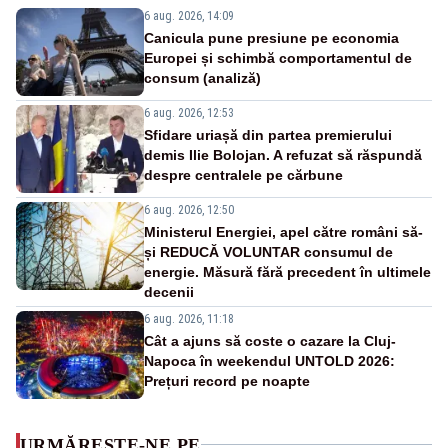
6 aug. 2026, 14:09
Canicula pune presiune pe economia
Europei și schimbă comportamentul de
consum (analiză)
6 aug. 2026, 12:53
Sfidare uriașă din partea premierului
demis Ilie Bolojan. A refuzat să răspundă
despre centralele pe cărbune
6 aug. 2026, 12:50
Ministerul Energiei, apel către români să-
și REDUCĂ VOLUNTAR consumul de
energie. Măsură fără precedent în ultimele
decenii
6 aug. 2026, 11:18
Cât a ajuns să coste o cazare la Cluj-
Napoca în weekendul UNTOLD 2026:
Prețuri record pe noapte
URMĂREȘTE-NE PE