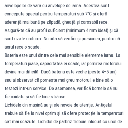
anvelopelor de vară cu anvelope de iarnă. Acestea sunt
concepute special pentru temperaturi sub 7°C și oferă
aderență mai bună pe zăpadă, gheață și carosabil rece.
Asigură-te că au profil suficient (minimum 4 mm ideal) și că
sunt uzate uniform. Nu uita să verifici și presiunea, pentru că
aerul rece o scade.
Bateria este unul dintre cele mai sensibile elemente iarna. La
temperaturi joase, capacitatea ei scade, iar pornirea motorului
devine mai dificilă. Dacă bateria este veche (peste 4–5 ani)
sau ai observat că pornește mai greu motorul, e bine să o
testezi într-un service. De asemenea, verifică bornele să nu
fie oxidate și să fie bine strânse.
Lichidele din mașină au și ele nevoie de atenție. Antigelul
trebuie să fie la nivel optim și să ofere protecție la temperaturi
cât mai scăzute. Lichidul de parbriz trebuie înlocuit cu unul de