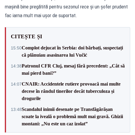
mașină bine pregătită pentru sezonul rece și un șofer prudent
fac iarna mult mai ușor de suportat.
CITEȘTE ȘI
Complot dejucat în Serbia: doi bărbați, suspectați
15:50
că plănuiau asasinarea lui Vučić
Patronul CFR Cluj, mesaj fără precedent: „Cât să
14:38
mai pierd bani?”
CNAIR: Accidentele rutiere provoacă mai multe
14:07
decese în rândul tinerilor decât tuberculoza și
drogurile
Scandalul inimii desenate pe Transfăgărășan
13:48
scoate la iveală o problemă mult mai gravă. Ghizii
montani: „Nu este un caz izolat”