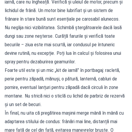
iarnă, care nu îngheață. Verifică și uleiul de motor, precum și
lichidul de frână. Un motor bine lubrifiat și un sistem de
frânare în stare bună sunt esențiale pe carosabil alunecos.
Nu neglija nici vizibilitatea. Schimbă ștergătoarele dacă lasă
dungi sau zone neșterse. Curăță farurile și verifică toate
becurile – ziua este mai scurtă, iar condusul pe întuneric
devine rutină, nu excepție. Poți lua în calcul și folosirea unui
spray pentru dezaburirea geamurilor.
Foarte util este și un mic „kit de iarnă” în portbagaj: racletă,
perie pentru zăpadă, mănuși, o pătură, lanternă, cabluri de
pornire, eventual lanțuri pentru zăpadă dacă circuli în zone
montane. Nu strică nici o sticlă cu lichid de parbriz de rezervă
și un set de becuri.
În final, nu uita că pregătirea mașinii merge mână în mână cu
adaptarea stilului de condus: frânări mai line, distanță mai
mare față de cel din față, evitarea manevrelor bruște. O