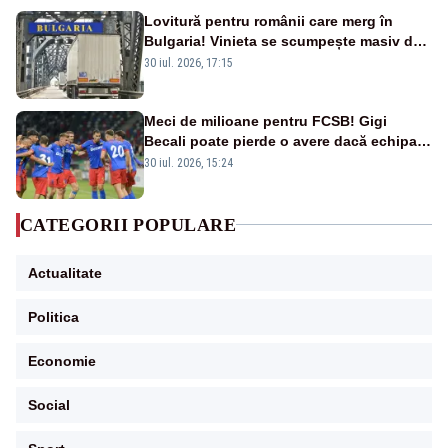
Lovitură pentru românii care merg în
Bulgaria! Vinieta se scumpește masiv de
la 1 august
30 iul. 2026, 17:15
Meci de milioane pentru FCSB! Gigi
Becali poate pierde o avere dacă echipa
este eliminată de FK Auda
30 iul. 2026, 15:24
CATEGORII POPULARE
Actualitate
Politica
Economie
Social