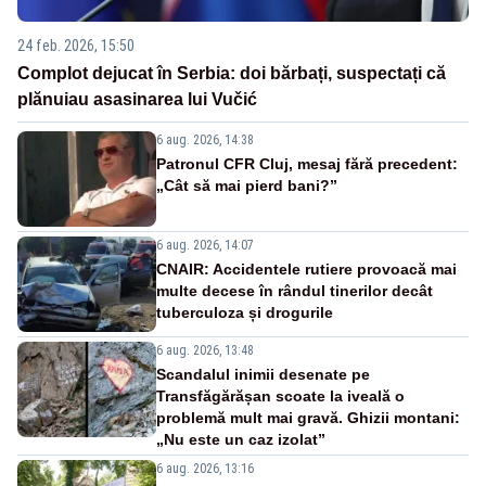
24 feb. 2026, 15:50
Complot dejucat în Serbia: doi bărbați, suspectați că
plănuiau asasinarea lui Vučić
6 aug. 2026, 14:38
Patronul CFR Cluj, mesaj fără precedent:
„Cât să mai pierd bani?”
6 aug. 2026, 14:07
CNAIR: Accidentele rutiere provoacă mai
multe decese în rândul tinerilor decât
tuberculoza și drogurile
6 aug. 2026, 13:48
Scandalul inimii desenate pe
Transfăgărășan scoate la iveală o
problemă mult mai gravă. Ghizii montani:
„Nu este un caz izolat”
6 aug. 2026, 13:16