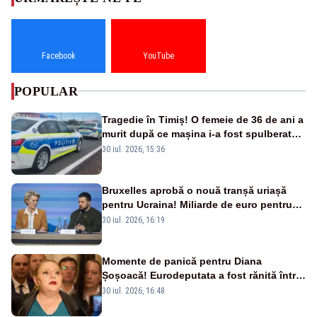
Facebook
YouTube
POPULAR
Tragedie în Timiș! O femeie de 36 de ani a
murit după ce mașina i-a fost spulberată
de tren
30 iul. 2026, 15:36
Bruxelles aprobă o nouă tranșă uriașă
pentru Ucraina! Miliarde de euro pentru
armament și apărare
30 iul. 2026, 16:19
Momente de panică pentru Diana
Șoșoacă! Eurodeputata a fost rănită într-
un accident rutier
30 iul. 2026, 16:48