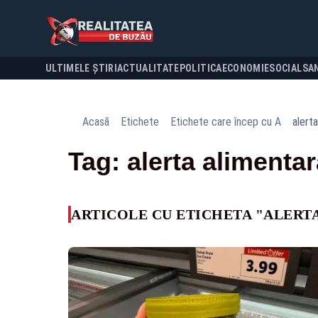
ULTIMELE ȘTIRI
ACTUALITATE
POLITICA
ECONOMIE
SOCIAL
SA
Acasă
Etichete
Etichete care încep cu A
alert
Tag: alerta alimenta
ARTICOLE CU ETICHETA "ALERT