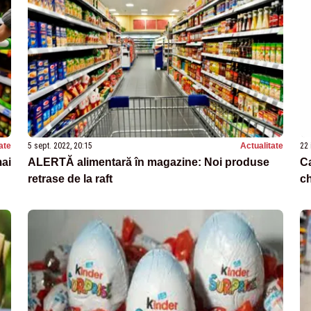
ate
5 sept. 2022, 20:15
Actualitate
22 
mai
ALERTĂ alimentară în magazine: Noi produse
Ca
retrase de la raft
ch