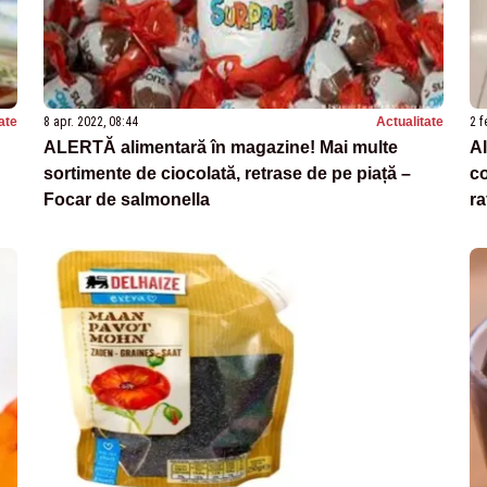
ate
8 apr. 2022, 08:44
Actualitate
2 f
ALERTĂ alimentară în magazine! Mai multe
Al
sortimente de ciocolată, retrase de pe piață –
co
Focar de salmonella
ra