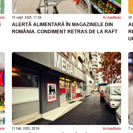
ate
15 sept. 2025, 11:04
Actualitate
30 
i
ALERTĂ ALIMENTARĂ ÎN MAGAZINELE DIN
A
ROMÂNIA. CONDIMENT RETRAS DE LA RAFT
R
U
ate
21 feb. 2025, 20:59
Actualitate
7 o