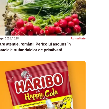
apr. 2026, 16:28
Actualitate
re atenție, români! Pericolul ascuns în
atelele trufandalelor de primăvară