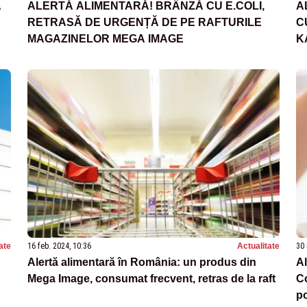
A
ALERTĂ ALIMENTARĂ! BRÂNZĂ CU E.COLI,
A
RETRASĂ DE URGENȚĂ DE PE RAFTURILE
C
MAGAZINELOR MEGA IMAGE
K
ate
16 feb. 2024, 10:36
Actualitate
30 
Alertă alimentară în România: un produs din
Al
Mega Image, consumat frecvent, retras de la raft
Co
p