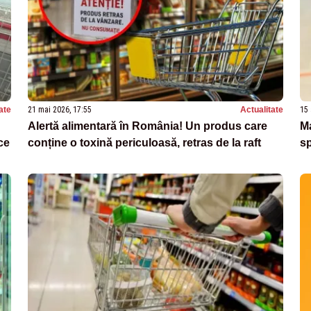
ate
21 mai 2026, 17:55
Actualitate
15 
Alertă alimentară în România! Un produs care
Ma
ce
conține o toxină periculoasă, retras de la raft
sp