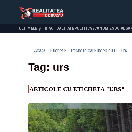
ULTIMELE ȘTIRI
ACTUALITATE
POLITICA
ECONOMIE
SOCIAL
SA
Acasă
Etichete
Etichete care încep cu U
urs
Tag: urs
ARTICOLE CU ETICHETA "URS"