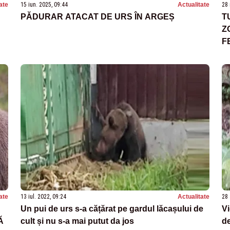
ate
15 iun. 2025, 09:44
Actualitate
28 
PĂDURAR ATACAT DE URS ÎN ARGEȘ
T
Z
F
ate
13 iul. 2022, 09:24
Actualitate
28 
Un pui de urs s-a cățărat pe gardul lăcașului de
Vi
Ă
cult și nu s-a mai putut da jos
de