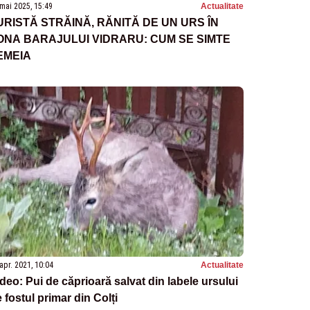
mai 2025, 15:49
Actualitate
URISTĂ STRĂINĂ, RĂNITĂ DE UN URS ÎN
ONA BARAJULUI VIDRARU: CUM SE SIMTE
EMEIA
apr. 2021, 10:04
Actualitate
deo: Pui de căprioară salvat din labele ursului
 fostul primar din Colți