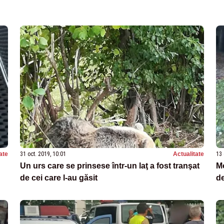
ate
31 oct. 2019, 10:01
Actualitate
13 
Un urs care se prinsese într-un laţ a fost tranşat
Mo
de cei care l-au găsit
de