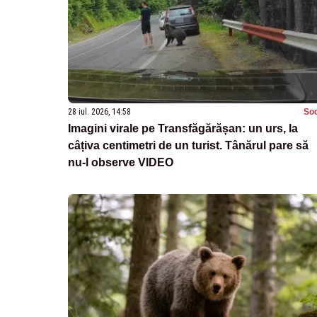
28 iul. 2026, 14:58
Soc
Imagini virale pe Transfăgărășan: un urs, la
câțiva centimetri de un turist. Tânărul pare să
nu-l observe VIDEO