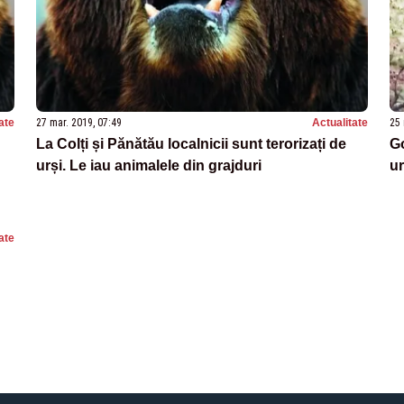
ate
27 mar. 2019, 07:49
Actualitate
25 
La Colți și Pănătău localnicii sunt terorizați de
Go
urși. Le iau animalele din grajduri
u
ate