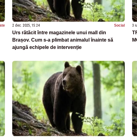
ate
2 dec. 2025, 15:24
Social
3 i
Urs rătăcit între magazinele unui mall din
T
Brașov. Cum s-a plimbat animalul înainte să
M
ajungă echipele de intervenție