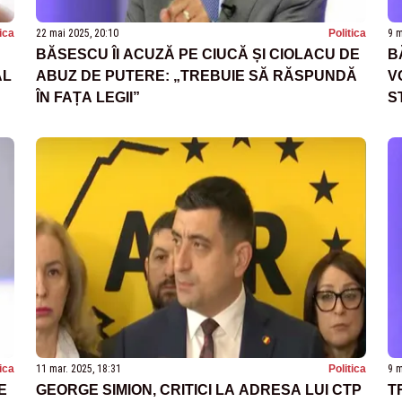
tica
22 mai 2025, 20:10
Politica
9 m
BĂSESCU ÎI ACUZĂ PE CIUCĂ ȘI CIOLACU DE
B
AL
ABUZ DE PUTERE: „TREBUIE SĂ RĂSPUNDĂ
V
ÎN FAȚA LEGII”
S
E
tica
11 mar. 2025, 18:31
Politica
9 m
E
GEORGE SIMION, CRITICI LA ADRESA LUI CTP
T