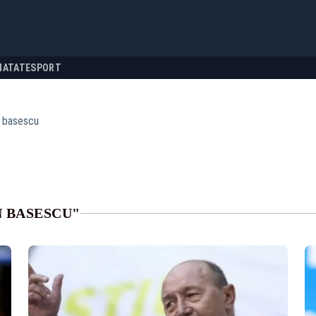
NATATE
SPORT
n basescu
N BASESCU"