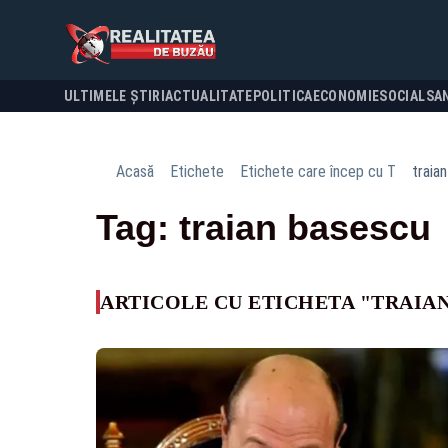
ULTIMELE ȘTIRI
ACTUALITATE
POLITICA
ECONOMIE
SOCIAL
SA
Acasă
Etichete
Etichete care încep cu T
traia
Tag: traian basescu
ARTICOLE CU ETICHETA "TRAIA