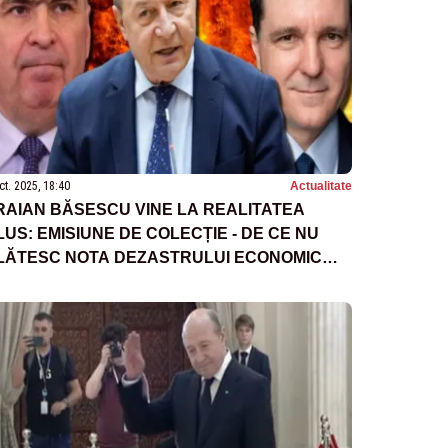
ct. 2025, 18:40
Actualitate
RAIAN BĂSESCU VINE LA REALITATEA
LUS: EMISIUNE DE COLECȚIE - DE CE NU
LĂTESC NOTA DEZASTRULUI ECONOMIC
ICĂLOȘII CARE AU BĂGAT ȚARA ÎN HAOS?
INE A ÎNTORS ABUZIV REZULTATUL
LEGERILOR?