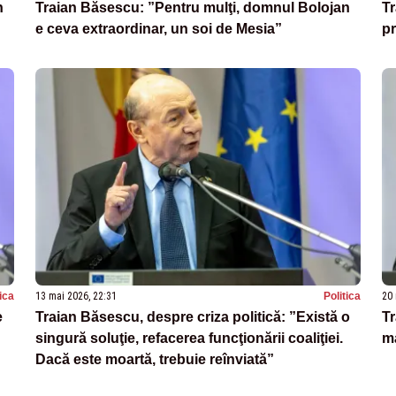
n
Traian Băsescu: ”Pentru mulţi, domnul Bolojan
Tr
e ceva extraordinar, un soi de Mesia”
pr
tica
13 mai 2026, 22:31
Politica
20 
e
Traian Băsescu, despre criza politică: ”Există o
Tr
singură soluţie, refacerea funcţionării coaliţiei.
ma
Dacă este moartă, trebuie reînviată”