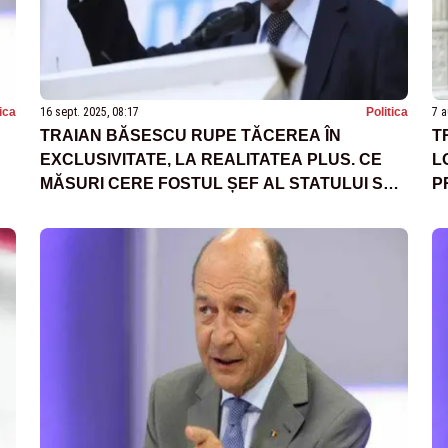
tica
16 sept. 2025, 08:17
Politica
7 a
TRAIAN BĂSESCU RUPE TĂCEREA ÎN
T
EXCLUSIVITATE, LA REALITATEA PLUS. CE
L
MĂSURI CERE FOSTUL ȘEF AL STATULUI SĂ
P
EVITĂM O CRIZĂ TOTALĂ