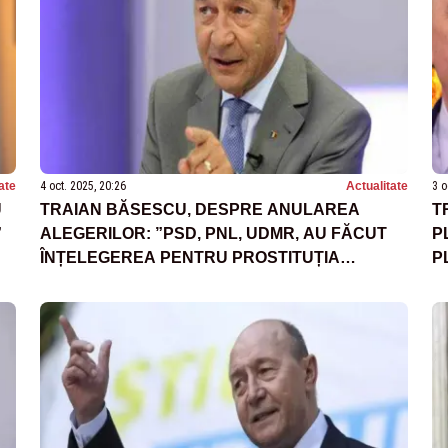
ate
4 oct. 2025, 20:26
Actualitate
3 o
U
TRAIAN BĂSESCU, DESPRE ANULAREA
T
”
ALEGERILOR: ”PSD, PNL, UDMR, AU FĂCUT
P
ÎNȚELEGEREA PENTRU PROSTITUȚIA
P
ELECTORALĂ CARE S-A PETRECUT ÎN
T
ROMÂNIA ÎN 2024”
C
A