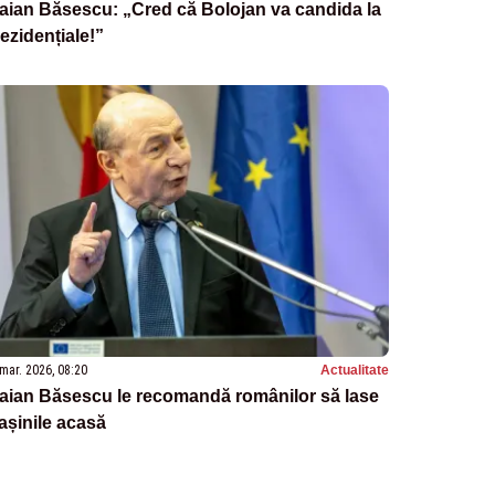
aian Băsescu: „Cred că Bolojan va candida la
ezidențiale!”
mar. 2026, 08:20
Actualitate
aian Băsescu le recomandă românilor să lase
șinile acasă