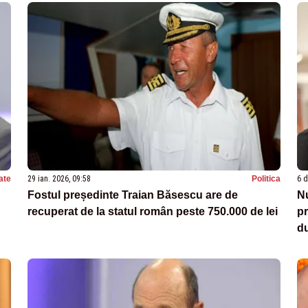
ate
29 ian. 2026, 09:58
Politica
6 d
Fostul președinte Traian Băsescu are de
Nu
recuperat de la statul român peste 750.000 de lei
pr
du