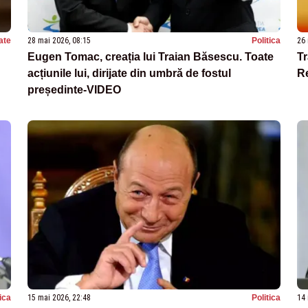
ate
28 mai 2026, 08:15
Politica
26 
Eugen Tomac, creația lui Traian Băsescu. Toate
T
acțiunile lui, dirijate din umbră de fostul
R
președinte-VIDEO
tica
15 mai 2026, 22:48
Politica
14 