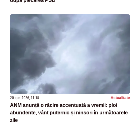
după plecarea PSD"
20 apr. 2026, 11:18
Actualitate
ANM anunță o răcire accentuată a vremii: ploi
abundente, vânt puternic și ninsori în următoarele
zile