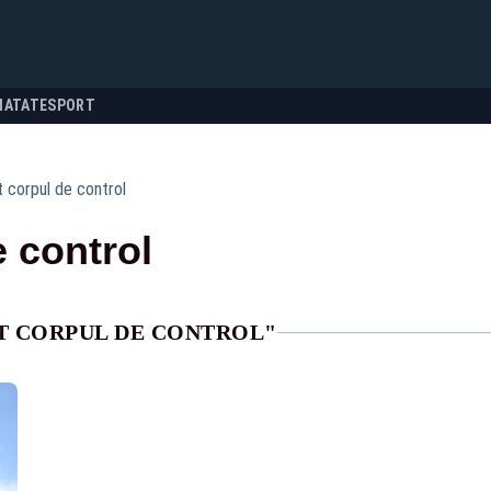
NATATE
SPORT
t corpul de control
e control
T CORPUL DE CONTROL"