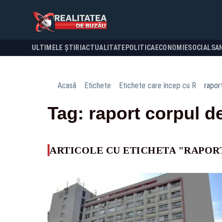
ULTIMELE ȘTIRI
ACTUALITATE
POLITICA
ECONOMIE
SOCIAL
SA
Acasă
Etichete
Etichete care încep cu R
rapor
Tag: raport corpul d
ARTICOLE CU ETICHETA "RAPOR