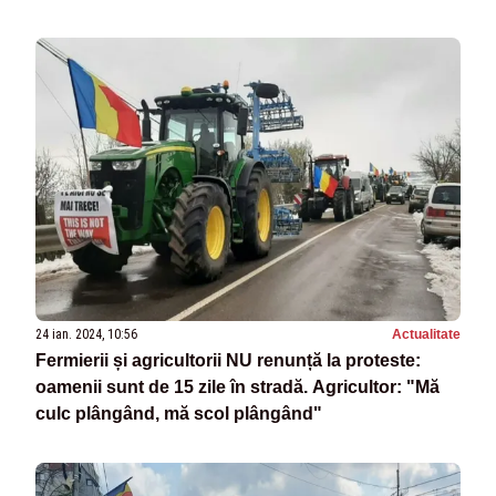
nu este a unor partide, ci a oamenilor
24 ian. 2024, 10:56
Actualitate
Fermierii și agricultorii NU renunță la proteste:
oamenii sunt de 15 zile în stradă. Agricultor: "Mă
culc plângând, mă scol plângând"