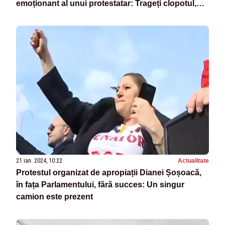
emoționant al unui protestatar: Trageți clopotul,
preoți, nu fiți lași!
21 ian. 2024, 10:22
Actualitate
Protestul organizat de apropiații Dianei Șoșoacă,
în fața Parlamentului, fără succes: Un singur
camion este prezent