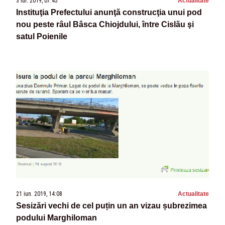
3 iul. 2019, 07:45
Actualitate
Instituţia Prefectului anunţă construcţia unui pod
nou peste râul Bâsca Chiojdului, între Cislău şi
satul Poienile
21 iun. 2019, 14:08
Actualitate
Sesizări vechi de cel puțin un an vizau șubrezimea
podului Marghiloman