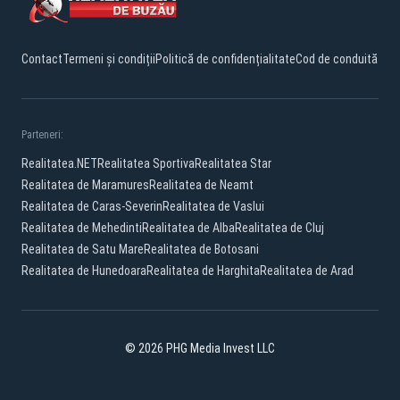
Contact
Termeni și condiții
Politică de confidențialitate
Cod de conduită
Parteneri:
Realitatea.NET
Realitatea Sportiva
Realitatea Star
Realitatea de Maramures
Realitatea de Neamt
Realitatea de Caras-Severin
Realitatea de Vaslui
Realitatea de Mehedinti
Realitatea de Alba
Realitatea de Cluj
Realitatea de Satu Mare
Realitatea de Botosani
Realitatea de Hunedoara
Realitatea de Harghita
Realitatea de Arad
© 2026 PHG Media Invest LLC
Facebook
YouTube