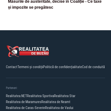
Măsurile de austeritate, decise în Coaliție - Ce taxe
și impozite se pregătesc
Contact
Termeni și condiții
Politică de confidențialitate
Cod de conduită
Parteneri:
Realitatea.NET
Realitatea Sportiva
Realitatea Star
Realitatea de Maramures
Realitatea de Neamt
Realitatea de Caras-Severin
Realitatea de Vaslui