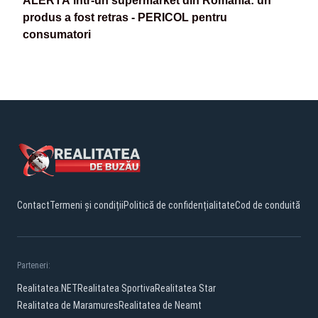
ALERTĂ într-un supermarket din România: un
produs a fost retras - PERICOL pentru
consumatori
Contact
Termeni și condiții
Politică de confidențialitate
Cod de conduită
Parteneri:
Realitatea.NET
Realitatea Sportiva
Realitatea Star
Realitatea de Maramures
Realitatea de Neamt