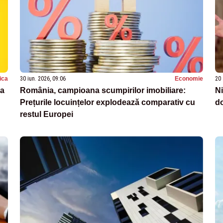
tica
30 iun. 2026, 09:06
Economie
20 
ma
România, campioana scumpirilor imobiliare:
Ni
Prețurile locuințelor explodează comparativ cu
do
restul Europei