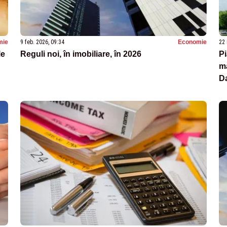
mie
9 feb. 2026, 09:34
Economie
22 
le
Reguli noi, în imobiliare, în 2026
Pi
mă
Da