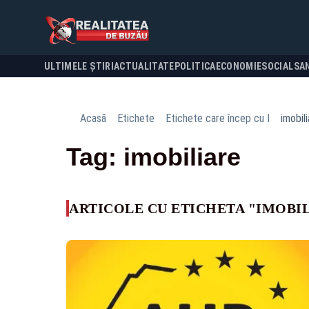
ULTIMELE ȘTIRI
ACTUALITATE
POLITICA
ECONOMIE
SOCIAL
SA
Acasă
Etichete
Etichete care încep cu I
imobil
Tag: imobiliare
ARTICOLE CU ETICHETA "IMOBI