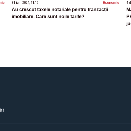
mie
31 ian. 2024, 11:15
Economie
4 d
Au crescut taxele notariale pentru tranzacții
Ma
l
imobiliare. Care sunt noile tarife?
PH
ju
R
ită