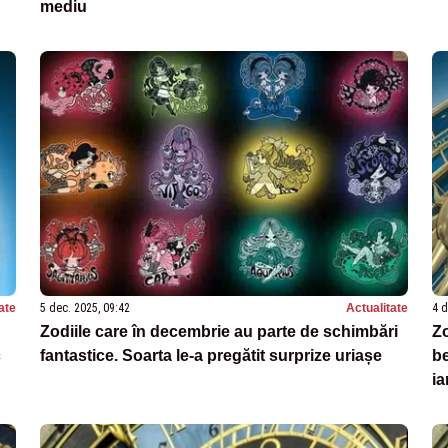
mediu
ate
5 dec. 2025, 09:42
Actualitate
4 d
Zodiile care în decembrie au parte de schimbări
Zo
c
fantastice. Soarta le-a pregătit surprize uriașe
be
ia