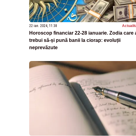
22 ian. 2024, 11:38
Actualit
Horoscop financiar 22-28 ianuarie. Zodia care 
trebui să-și pună banii la ciorap: evoluții
neprevăzute