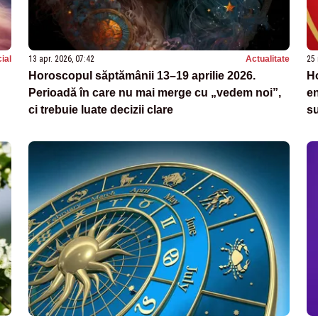
ial
13 apr. 2026, 07:42
Actualitate
25 
Horoscopul săptămânii 13–19 aprilie 2026.
Ho
Perioadă în care nu mai merge cu „vedem noi”,
en
ci trebuie luate decizii clare
su