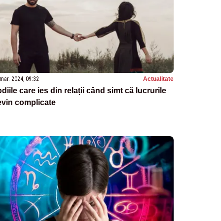
mar. 2024, 09:32
Actualitate
diile care ies din relații când simt că lucrurile
evin complicate