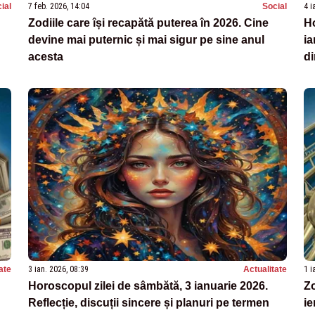
ial
7 feb. 2026, 14:04
Social
4 i
Zodiile care își recapătă puterea în 2026. Cine
H
devine mai puternic și mai sigur pe sine anul
ia
acesta
di
ate
3 ian. 2026, 08:39
Actualitate
1 i
Horoscopul zilei de sâmbătă, 3 ianuarie 2026.
Zo
Reflecție, discuții sincere și planuri pe termen
ie