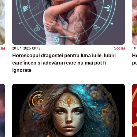
ial
28 iun. 2026, 08:48
Social
19 
6
Horoscopul dragostei pentru luna iulie. Iubiri
Ho
care încep și adevăruri care nu mai pot fi
pu
ignorate