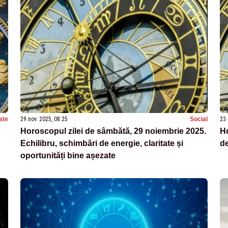
ate
29 nov. 2025, 08:25
Social
23 
Horoscopul zilei de sâmbătă, 29 noiembrie 2025.
H
Echilibru, schimbări de energie, claritate și
de
oportunități bine așezate