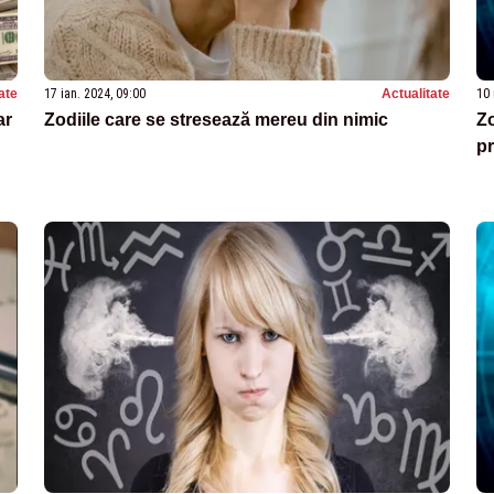
ate
17 ian. 2024, 09:00
Actualitate
10 
ar
Zodiile care se stresează mereu din nimic
Zo
p