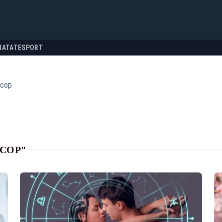
NATATE
SPORT
scop
SCOP"