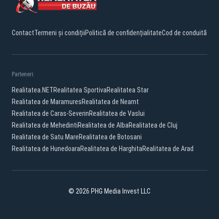
Contact
Termeni și condiții
Politică de confidențialitate
Cod de conduită
Parteneri:
Realitatea.NET
Realitatea Sportiva
Realitatea Star
Realitatea de Maramures
Realitatea de Neamt
Realitatea de Caras-Severin
Realitatea de Vaslui
Realitatea de Mehedinti
Realitatea de Alba
Realitatea de Cluj
Realitatea de Satu Mare
Realitatea de Botosani
Realitatea de Hunedoara
Realitatea de Harghita
Realitatea de Arad
© 2026 PHG Media Invest LLC
Facebook
YouTube